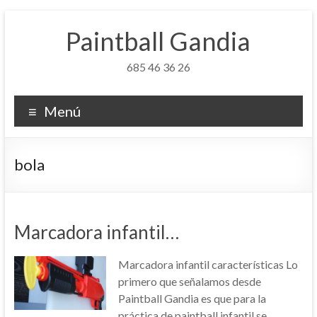
Saltar
al
Paintball Gandia
contenido
685 46 36 26
Menú
bola
Marcadora infantil…
Marcadora infantil características Lo
primero que señalamos desde
Paintball Gandia es que para la
práctica de paintball infantil se