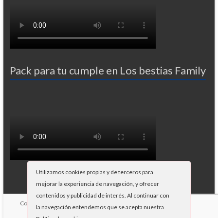
Pack para tu cumple en Los bestias Family
Utilizamos cookies propias y de terceros para
mejorar la experiencia de navegación, y ofrecer
contenidos y publicidad de interés. Al continuar con
Copyright © 2026
Paintball Gandia
. Potenciado por
WordPress
Tema:
la navegación entendemos que se acepta nuestra
Spacious por
ThemeGrill
.