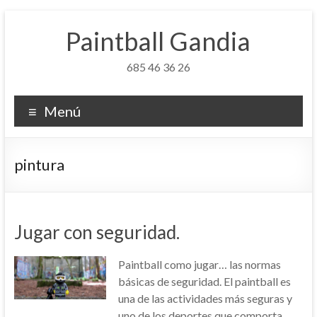
Saltar
al
Paintball Gandia
contenido
685 46 36 26
Menú
pintura
Jugar con seguridad.
Paintball como jugar… las normas
básicas de seguridad. El paintball es
una de las actividades más seguras y
uno de los deportes que comporta