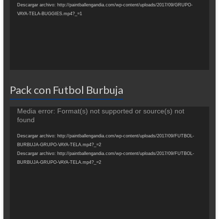
Descargar archivo: http://paintballengandia.com/wp-content/uploads/2017/09/GRUPO-
VAYA-TELA-BUGGIES.mp4?_=1
Pack con Futbol Burbuja
Reproductor
Media error: Format(s) not supported or source(s) not
de
found
vídeo
Descargar archivo: http://paintballengandia.com/wp-content/uploads/2017/09/FUTBOL-
BURBUJA-GRUPO-VAYA-TELA.mp4?_=2
Descargar archivo: http://paintballengandia.com/wp-content/uploads/2017/09/FUTBOL-
BURBUJA-GRUPO-VAYA-TELA.mp4?_=2