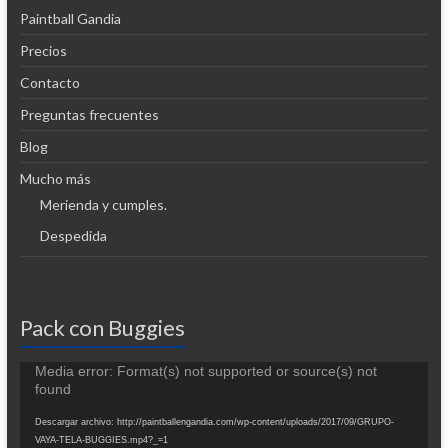
Paintball Gandia
Precios
Contacto
Preguntas frecuentes
Blog
Mucho más
Merienda y cumples.
Despedida
Pack con Buggies
Reproductor
Media error: Format(s) not supported or source(s) not
de
found
vídeo
Descargar archivo: http://paintballengandia.com/wp-content/uploads/2017/09/GRUPO-
VAYA-TELA-BUGGIES.mp4?_=1