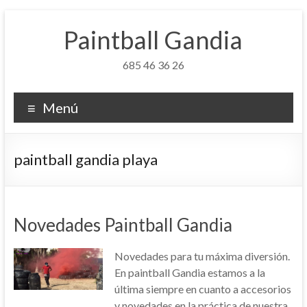
Saltar
al
Paintball Gandia
contenido
685 46 36 26
Menú
paintball gandia playa
Novedades Paintball Gandia
Novedades para tu máxima diversión.
En paintball Gandia estamos a la
última siempre en cuanto a accesorios
y novedades en la práctica de nuestra