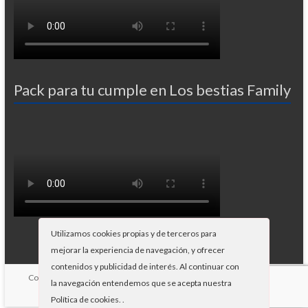
Pack para tu cumple en Los bestias Family
Utilizamos cookies propias y de terceros para
mejorar la experiencia de navegación, y ofrecer
contenidos y publicidad de interés. Al continuar con
Copyright © 2026
Paintball Gandia
. Potenciado por
WordPress
Tema:
la navegación entendemos que se acepta nuestra
Spacious por
ThemeGrill
.
Política de cookies.
.