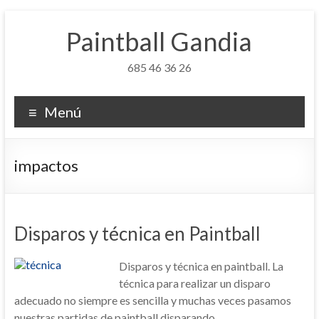
Saltar
al
Paintball Gandia
contenido
685 46 36 26
Menú
impactos
Disparos y técnica en Paintball
Disparos y técnica en paintball. La
técnica para realizar un disparo
adecuado no siempre es sencilla y muchas veces pasamos
nuestras partidas de paintball disparando