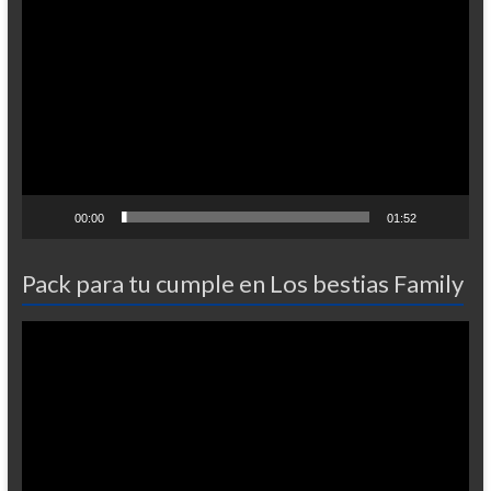
de
vídeo
00:00
01:52
Pack para tu cumple en Los bestias Family
Reproductor
de
vídeo