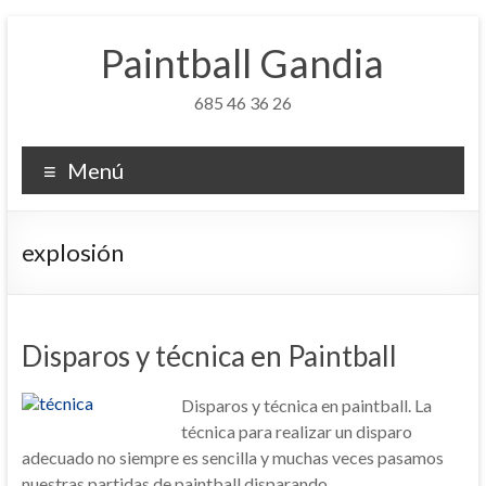
Saltar
al
Paintball Gandia
contenido
685 46 36 26
Menú
explosión
Disparos y técnica en Paintball
Disparos y técnica en paintball. La
técnica para realizar un disparo
adecuado no siempre es sencilla y muchas veces pasamos
nuestras partidas de paintball disparando