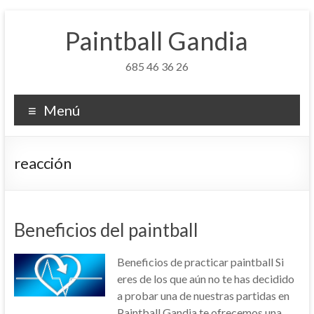
Saltar
al
Paintball Gandia
contenido
685 46 36 26
Menú
reacción
Beneficios del paintball
Beneficios de practicar paintball Si
eres de los que aún no te has decidido
a probar una de nuestras partidas en
Paintball Gandia te ofrecemos una